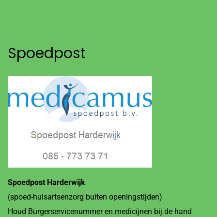
Spoedpost
Spoedpost Harderwijk
(spoed-huisartsenzorg buiten openingstijden)
Houd Burgerservicenummer en medicijnen bij de hand