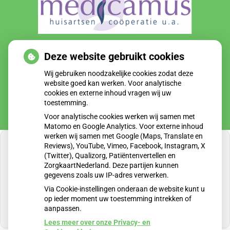
Huisartsen Zorgplein de Enk is onderdeel van zorggroep
Deze website gebruikt cookies
Medicamus
Wij gebruiken noodzakelijke cookies zodat deze
website goed kan werken. Voor analytische
cookies en externe inhoud vragen wij uw
toestemming.
Voor analytische cookies werken wij samen met
Matomo en Google Analytics. Voor externe inhoud
werken wij samen met Google (Maps, Translate en
Reviews), YouTube, Vimeo, Facebook, Instagram, X
(Twitter), Qualizorg, Patiëntenvertellen en
ZorgkaartNederland. Deze partijen kunnen
gegevens zoals uw IP-adres verwerken.
U heeft geen toestemming gegeven voor
externe inhoud
die nodig is om dit te zien.
Via Cookie-instellingen onderaan de website kunt u
op ieder moment uw toestemming intrekken of
Cookie-instellingen wijzigen
aanpassen.
Lees meer over onze Privacy- en