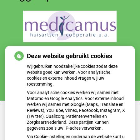
Huisartsen Zorgplein de Enk is onderdeel van zorggroep
Deze website gebruikt cookies
Medicamus
Wij gebruiken noodzakelijke cookies zodat deze
website goed kan werken. Voor analytische
cookies en externe inhoud vragen wij uw
toestemming.
Voor analytische cookies werken wij samen met
Matomo en Google Analytics. Voor externe inhoud
werken wij samen met Google (Maps, Translate en
Reviews), YouTube, Vimeo, Facebook, Instagram, X
(Twitter), Qualizorg, Patiëntenvertellen en
ZorgkaartNederland. Deze partijen kunnen
gegevens zoals uw IP-adres verwerken.
U heeft geen toestemming gegeven voor
externe inhoud
die nodig is om dit te zien.
Via Cookie-instellingen onderaan de website kunt u