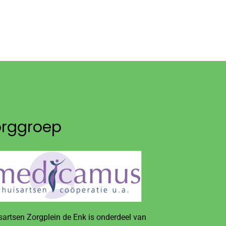
orggroep
sartsen Zorgplein de Enk is onderdeel van