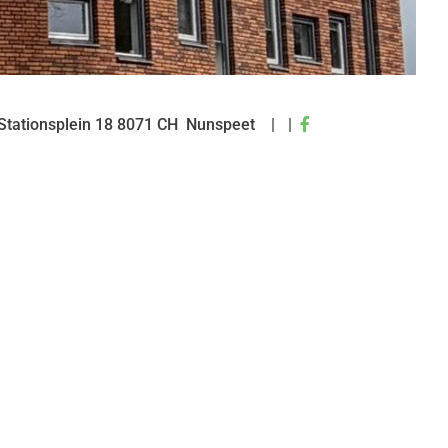
Bezoek
Stationsplein
18
8071 CH
Nunspeet
onze
facebook
pagina