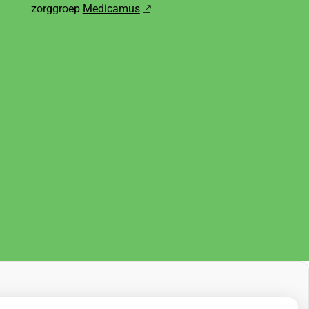
zorggroep
Medicamus