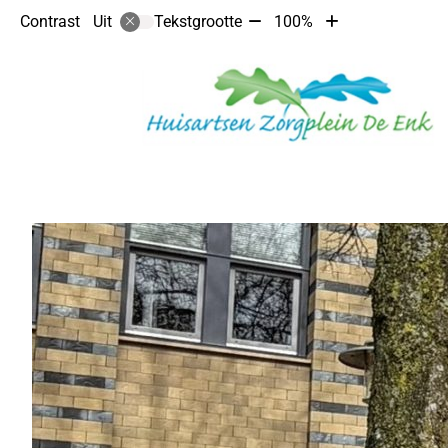
Tekst
Tekst
Contrast
Tekstgrootte
100%
Uit
verkleinen
vergroten
met
met
10%
10%
Hoofdmenu