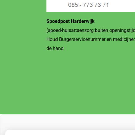
Spoedpost Harderwijk
(spoed-huisartsenzorg buiten openingstij
Houd Burgerservicenummer en medicijnen
de hand