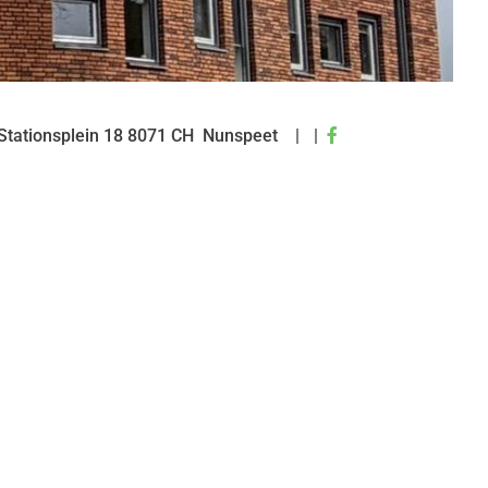
Bezoek
Stationsplein
18
8071 CH
Nunspeet
onze
facebook
pagina