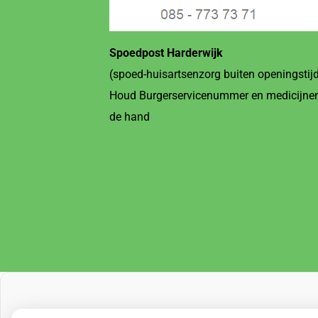
Spoedpost Harderwijk
(spoed-huisartsenzorg buiten openingstij
Houd Burgerservicenummer en medicijnen
de hand