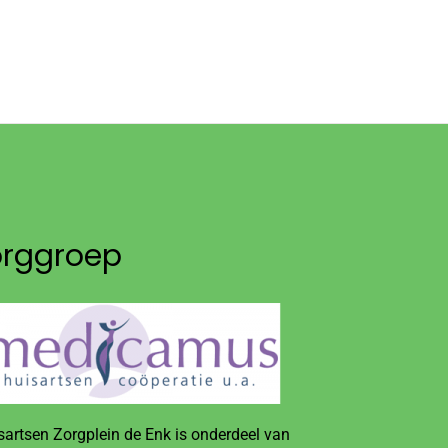
orggroep
sartsen Zorgplein de Enk is onderdeel van