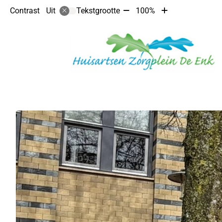
Tekst
Tekst
Contrast
Tekstgrootte
100%
Uit
verkleinen
vergroten
met
met
10%
10%
Hoofdmenu