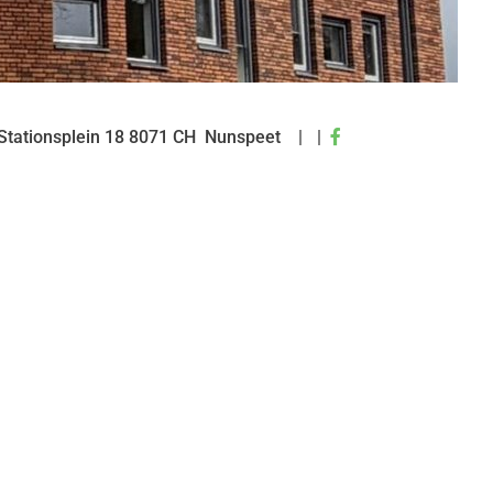
Bezoek
Stationsplein
18
8071 CH
Nunspeet
onze
facebook
pagina