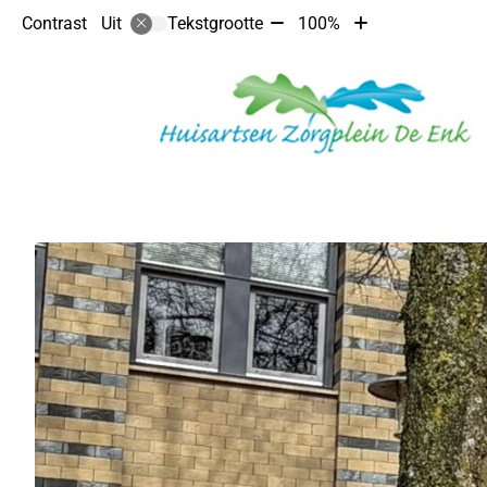
Tekst
Tekst
Contrast
Tekstgrootte
100%
Uit
verkleinen
vergroten
met
met
10%
10%
Hoofdmenu