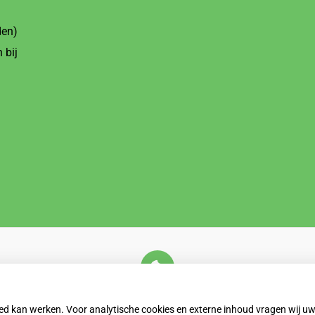
den)
 bij
U heeft geen toestemming gegeven voor
externe inhoud
die nodig is om dit te zien.
oed kan werken. Voor analytische cookies en externe inhoud vragen wij 