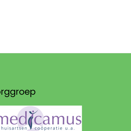
orggroep