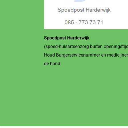
Spoedpost Harderwijk
(spoed-huisartsenzorg buiten openingstij
Houd Burgerservicenummer en medicijnen
de hand