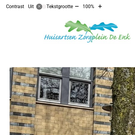
Tekst
Tekst
Contrast
Tekstgrootte
100%
Uit
verkleinen
vergroten
met
met
10%
10%
Hoofdmenu